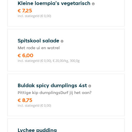
Kleine loempia's vegetarisch
€ 7,25
incl. statiegeld (€ 0,00)
Spitskool salade
Met rode ui en wotrel
€ 6,00
incl. statiegeld (€ 0,00), € 20,00/kg, 300,0g
Buldak spicy dumplings 4st
Pittige kip dumplingsDurf jij het aan?
€ 8,75
incl. statiegeld (€ 0,00)
Lychee pudding