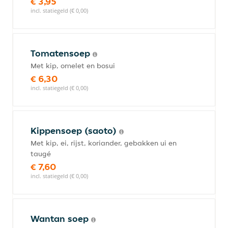
€ 3,95
incl. statiegeld (€ 0,00)
Tomatensoep
Met kip, omelet en bosui
€ 6,30
incl. statiegeld (€ 0,00)
Kippensoep (saoto)
Met kip, ei, rijst, koriander, gebakken ui en
taugé
€ 7,60
incl. statiegeld (€ 0,00)
Wantan soep