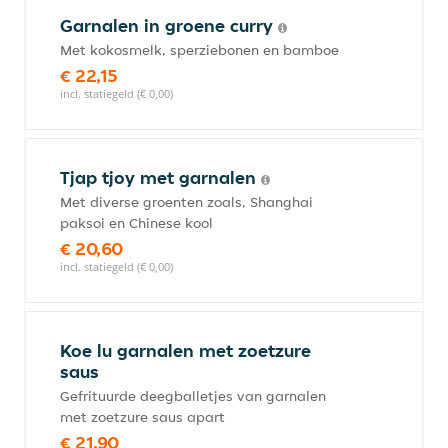
Garnalen in groene curry
Met kokosmelk, sperziebonen en bamboe
€ 22,15
incl. statiegeld (€ 0,00)
Tjap tjoy met garnalen
Met diverse groenten zoals, Shanghai
paksoi en Chinese kool
€ 20,60
incl. statiegeld (€ 0,00)
Koe lu garnalen met zoetzure
saus
Gefrituurde deegballetjes van garnalen
met zoetzure saus apart
€ 21,90