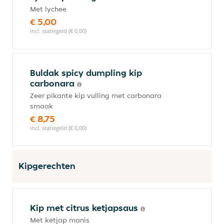
Met lychee
€ 5,00
incl. statiegeld (€ 0,00)
Buldak spicy dumpling kip
carbonara
Zeer pikante kip vulling met carbonara
smaak
€ 8,75
incl. statiegeld (€ 0,00)
Kipgerechten
Kip met citrus ketjapsaus
Met ketjap manis