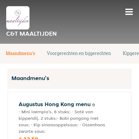
C&T MAALTIJDEN
Maandmenu's
Voorgerechten en bijgerechten
Kipger
Maandmenu's
Augustus Hong Kong menu
- Mini loempia's, 6 stuks; - Saté van
kippendij, 2 stuks;- Babi pangang met
saus; - Kip sinaasappelsaus; - Ossenhaas
zwarte saus;