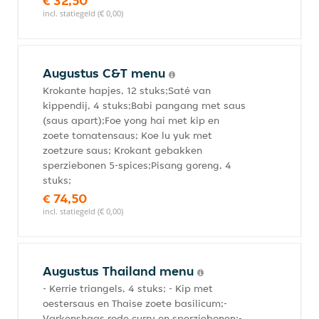
€ 32,50
incl. statiegeld (€ 0,00)
Augustus C&T menu
Krokante hapjes, 12 stuks;Saté van
kippendij, 4 stuks;Babi pangang met saus
(saus apart);Foe yong hai met kip en
zoete tomatensaus; Koe lu yuk met
zoetzure saus; Krokant gebakken
sperziebonen 5-spices;Pisang goreng, 4
stuks;
€ 74,50
incl. statiegeld (€ 0,00)
Augustus Thailand menu
- Kerrie triangels, 4 stuks; - Kip met
oestersaus en Thaise zoete basilicum;-
Varkenshaas rode curry en sperziebonen;-