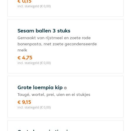
€ 0,15
incl. statiegeld (€ 0,00)
Sesam ballen 3 stuks
Gemaakt van rijstmeel en zoete rode
bonenpasta, met zoete gecondenseerde
melk
€ 4,75
incl. statiegeld (€ 0,00)
Grote loempia kip
Taugé, wortel, prei, uien en ei stukjes
€ 9,15
incl. statiegeld (€ 0,00)