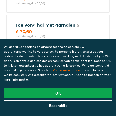
incl. statiegeld (€ 0,00)
Foe yong hai met garnalen
€ 20,60
incl. statiegeld (€ 0,00)
Wij gebruiken cookies en andere technologieën om uw
gebruikerservaring te verbeteren, te personaliseren, analyses voor
optimalisatie en advertenties in samenwerking met derde partijen. Wij
Garnalen gepaneerd met limoen
gebruiken onze eigen cookies en cookies van derde partijen. Door op OK
peper kruiden
te klikken accepteert u het gebruik van alle cookies. Wij plaatsen altijd
€ 21,90
noodzakelijke cookies. Selecteer
Voorkeuren beheren
om te kiezen
incl. statiegeld (€ 0,00)
welke cookies u wilt accepteren, om uw voorkeur aan te passen en voor
meer informatie.
OK
Garnalen in rode curry
Met kokosmelk, sperziebonen en bamboe
Online Eten Bestellen
Essentiële
€ 22,15
incl. statiegeld (€ 0,00)