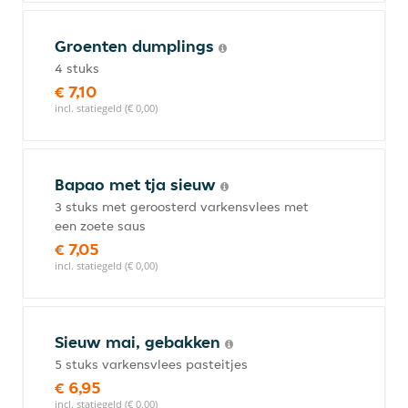
Groenten dumplings
4 stuks
€ 7,10
incl. statiegeld (€ 0,00)
Bapao met tja sieuw
3 stuks met geroosterd varkensvlees met
een zoete saus
€ 7,05
incl. statiegeld (€ 0,00)
Sieuw mai, gebakken
5 stuks varkensvlees pasteitjes
€ 6,95
incl. statiegeld (€ 0,00)