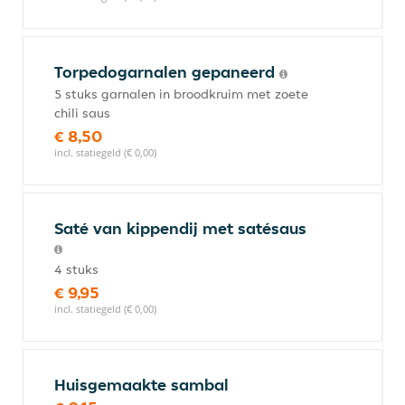
Torpedogarnalen gepaneerd
5 stuks garnalen in broodkruim met zoete
chili saus
€ 8,50
incl. statiegeld (€ 0,00)
Saté van kippendij met satésaus
4 stuks
€ 9,95
incl. statiegeld (€ 0,00)
Huisgemaakte sambal