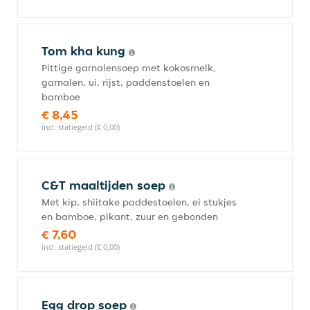
Tom kha kung
Pittige garnalensoep met kokosmelk,
garnalen, ui, rijst, paddenstoelen en
bamboe
€ 8,45
incl. statiegeld (€ 0,00)
C&T maaltijden soep
Met kip, shiitake paddestoelen, ei stukjes
en bamboe, pikant, zuur en gebonden
€ 7,60
incl. statiegeld (€ 0,00)
Egg drop soep